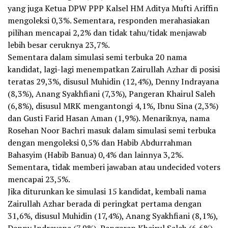
yang juga Ketua DPW PPP Kalsel HM Aditya Mufti Ariffin
mengoleksi 0,3%. Sementara, responden merahasiakan
pilihan mencapai 2,2% dan tidak tahu/tidak menjawab
lebih besar ceruknya 23,7%.
Sementara dalam simulasi semi terbuka 20 nama
kandidat, lagi-lagi menempatkan Zairullah Azhar di posisi
teratas 29,3%, disusul Muhidin (12,4%), Denny Indrayana
(8,3%), Anang Syakhfiani (7,3%), Pangeran Khairul Saleh
(6,8%), disusul MRK mengantongi 4,1%, Ibnu Sina (2,3%)
dan Gusti Farid Hasan Aman (1,9%). Menariknya, nama
Rosehan Noor Bachri masuk dalam simulasi semi terbuka
dengan mengoleksi 0,5% dan Habib Abdurrahman
Bahasyim (Habib Banua) 0,4% dan lainnya 3,2%.
Sementara, tidak memberi jawaban atau undecided voters
mencapai 23,5%.
Jika diturunkan ke simulasi 15 kandidat, kembali nama
Zairullah Azhar berada di peringkat pertama dengan
31,6%, disusul Muhidin (17,4%), Anang Syakhfiani (8,1%),