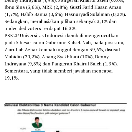
Denny Indrayana (7,9%), Pangeran Khairul Saleh (6,6%),
Ibnu Sina (3,6%), MRK (2,8%), Gusti Farid Hasan Aman
(1,7%), Habib Banua (0,6%), Hasnuryadi Sulaiman (0,3%).
Sedangkan, merahasiakan pilihan sebanyak 3,1% dan
undecided voters terdapat 16,3%.
PSK2P Universitas Indonesia kembali mengerucutkan
pada 5 besar calon Gubernur Kalsel. Nah, pada posisi ini,
Zairullah Azhar kembali unggul dengan 39,6%, disusul
Muhidin (20,2%), Anang Syakhfiani (10%), Denny
Indrayana (9,8%) dan Pangeran Khairul Saleh (1,3%).
Sementara, yang tidak memberi jawaban mencapai
19,1%.