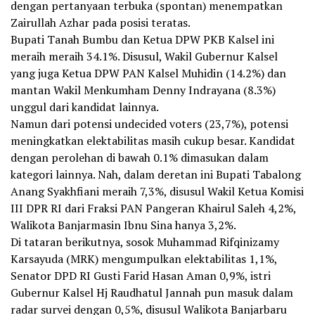
dengan pertanyaan terbuka (spontan) menempatkan
Zairullah Azhar pada posisi teratas.
Bupati Tanah Bumbu dan Ketua DPW PKB Kalsel ini
meraih meraih 34.1%. Disusul, Wakil Gubernur Kalsel
yang juga Ketua DPW PAN Kalsel Muhidin (14.2%) dan
mantan Wakil Menkumham Denny Indrayana (8.3%)
unggul dari kandidat lainnya.
Namun dari potensi undecided voters (23,7%), potensi
meningkatkan elektabilitas masih cukup besar. Kandidat
dengan perolehan di bawah 0.1% dimasukan dalam
kategori lainnya. Nah, dalam deretan ini Bupati Tabalong
Anang Syakhfiani meraih 7,3%, disusul Wakil Ketua Komisi
III DPR RI dari Fraksi PAN Pangeran Khairul Saleh 4,2%,
Walikota Banjarmasin Ibnu Sina hanya 3,2%.
Di tataran berikutnya, sosok Muhammad Rifqinizamy
Karsayuda (MRK) mengumpulkan elektabilitas 1,1%,
Senator DPD RI Gusti Farid Hasan Aman 0,9%, istri
Gubernur Kalsel Hj Raudhatul Jannah pun masuk dalam
radar survei dengan 0,5%, disusul Walikota Banjarbaru