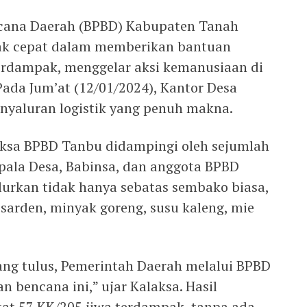
cana Daerah (BPBD) Kabupaten Tanah
ak cepat dalam memberikan bantuan
erdampak, menggelar aksi kemanusiaan di
ada Jum’at (12/01/2024), Kantor Desa
enyaluran logistik yang penuh makna.
ksa BPBD Tanbu didampingi oleh sejumlah
pala Desa, Babinsa, dan anggota BPBD
lurkan tidak hanya sebatas sembako biasa,
sarden, minyak goreng, susu kaleng, mie
ng tulus, Pemerintah Daerah melalui BPBD
 bencana ini,” ujar Kalaksa. Hasil
tat 57 KK/205 jiwa terdampak, tanpa ada