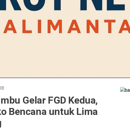
IB
·
mbu Gelar FGD Kedua,
iko Bencana untuk Lima
g